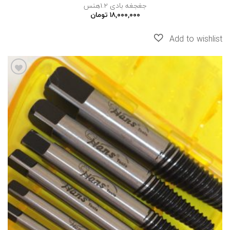
جغجغه بادی 1.2هنس
۱۸,۰۰۰,۰۰۰
تومان
افزودن
به
علاقه
مندی
ها