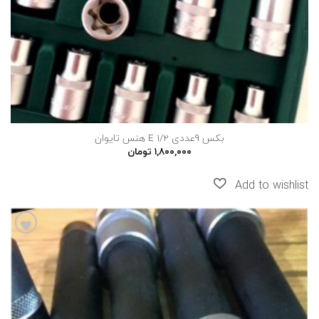
بکس 9عددی E 1/2 هنس تایوان
۱,۸۰۰,۰۰۰
تومان
افزودن
به
علاقه
مندی
ها