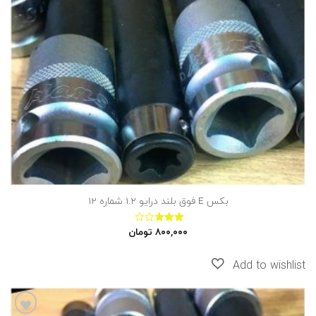
بکس E فوق بلند درایو 1.2 شماره 12
۸۰۰,۰۰۰
تومان
نمره
2.60
از 5