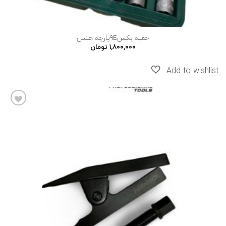
جعبه بکس9Eپارچه هنس
۱,۸۰۰,۰۰۰
تومان
افزودن
به
علاقه
مندی
ها