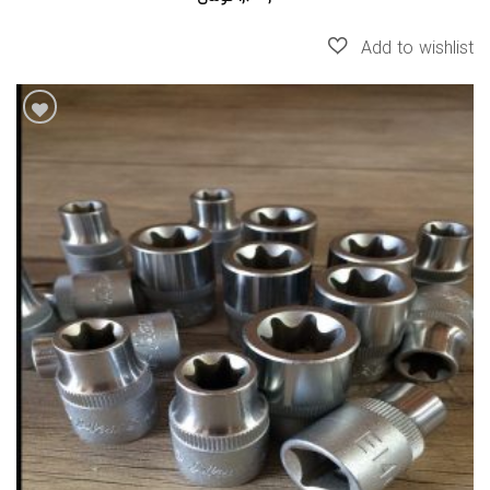
از 5
افزودن
به
علاقه
مندی
ها