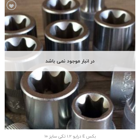
افزودن
به
علاقه
مندی
ها
در انبار موجود نمی باشد
بکس E درایو 1.2 تکی سایز 10