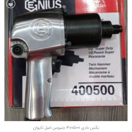
افزودن
به
علاقه
مندی
ها
بکس بادی 400500 جنیوس اصل تایوان