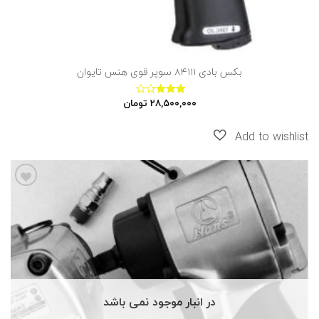
بکس بادی 84111 سوپر قوی هنس تایوان
۲۸,۵۰۰,۰۰۰
تومان
نمره
3.14
از
5
افزودن
به
علاقه
مندی
ها
در انبار موجود نمی باشد