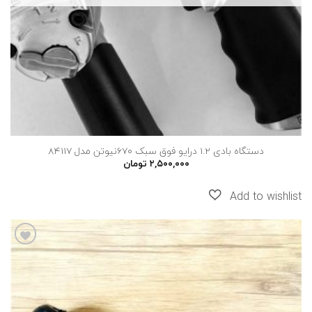
دستگاه بادی 1.2 درایو فوق سبک 670نیوتن مدل 84117
۲,۵۰۰,۰۰۰
تومان
افزودن
به
علاقه
مندی